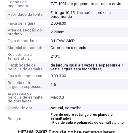
Termos de
T/T 100% de pagamento antes do envio
pagamento
Entrega 10-15 dias após a próxima
Habilidade da fonte
encomenda
Faixa de largura
2.00-8.00
Área de secção do
2-20mm
produto
Tipo de produto
O HEVW-240P
Material do condutor
Cobre sem oxigénio
Resistência à
240℃
temperatura
Flexibilidade da
de largura igual a 1 vezes a espessura e 1
película de esmalte
vez a largura sem rachaduras;
Faixa de espessura
0.80-3.00
Relação entre
1-6
largura e espessura
Espessura da
película de esmalte
Max 0.3
de dois lados
Opção de cor
Natural, Vermelho
Fios de cobre retangulares planos e
Realçar:
esmaltados
,
Fios de cobre poliamida de esmalte plano
HEVW-240P Fios de cobre retangulares