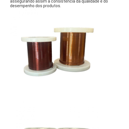
assegurando assim a consistência da qualidade e do
Sobre nós
desempenho dos produtos.
Visita à Fábrica
Controle de qualidade
Contacte-nos
Notícias
Casos
Solicite um orçamento
fios de cobre redondos esmaltados
Fios de enrolamento de cobre esmaltados