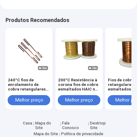
Produtos Recomendados
240°C fios de
200°C Resistência à
Fios de cobre
enrolamento de
corona fios de cobre
retangulares
cobre retangulares
esmaltados HAIC no
esmaltados
esmaltados HEVW-
transformador do
resistentes à 
240°C para boa
motor de
HEVW-240C a
Melhor preço
Melhor preço
Melhor pr
resistência ao calor
acionamento para
em transform
e motor de direção
cor personalizada
para cor natur
Amplamente
utilizado em
motores
Casa
Mapa do
Fale
Desktop
Site
Conosco
Site
Mapa do Site
Política de privacidade