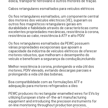
eólica, transporte ferroviário e outros motores de tração.
Cabos retangulares esmaltados para veículos elétricos
Os fios retangulares esmaltados, um componente central
dos motores dos veículos eléctricos (VE), superam os
outros fios magnéticos retangulares gerais em
durabilidade e fiabilidade.através de características como
excelentes propriedades mecânicas, resistência à corona,
resistência ao calor, resistência à ATF e alto PDlV.
Os fios retangulares esmaltados da PEWC possuem
várias propriedades excepcionais que apoiam a
capacidade da indústria de veículos elétricos de oferecer
motores robustos, que melhoram o desempenho do
veículo e beneficiam a segurança da condução,incluindo:
Melhor resistência à corona, prolongando a vida útil dos
motores; PDlV elevado, evitando descargas parciais e
prolongando a vida útil das bobinas;
Início
Boa compatibilidade com as formulações ATF e
adequação para motores refrigerados a óleo.
Produtos
PEWC produces its rectangular enamelled wires for EVs by
utilizing European state-of-the-art manufacturing
equipment and introducing the precision instruments for
Espetáculo VR
on-line monitoring throughout production process,