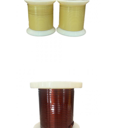
Fios de cobre isolados por esmalte
Fios magnéticos de esmalte
de aço inoxidável
Fios revestidos de seda
fio do litz
Fios magnéticos de alta temperatura